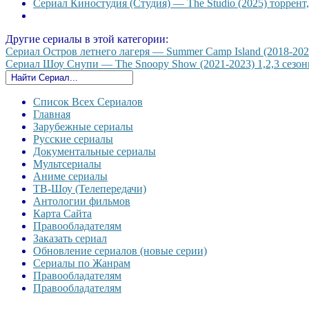
Сериал Киностудия (Студия) — The Studio (2025) торрент
Другие сериалы в этой категории:
Сериал Остров летнего лагеря — Summer Camp Island (2018-2023)
Сериал Шоу Снупи — The Snoopy Show (2021-2023) 1,2,3 сезоны
Список Всех Сериалов
Главная
Зарубежные сериалы
Русские сериалы
Документальные сериалы
Мультсериалы
Аниме сериалы
ТВ-Шоу (Телепередачи)
Антологии фильмов
Карта Сайта
Правообладателям
Заказать сериал
Обновление сериалов (новые серии)
Сериалы по Жанрам
Правообладателям
Правообладателям