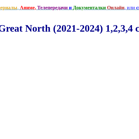
сериалы
,
Аниме,
Телепередачи
и
Документалки
Онлайн
, или
с
eat North (2021-2024) 1,2,3,4 