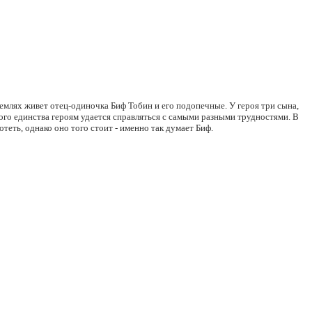
емлях живет отец-одиночка Биф Тобин и его подопечные. У героя три сына,
го единства героям удается справляться с самыми разными трудностями. В
теть, однако оно того стоит - именно так думает Биф.