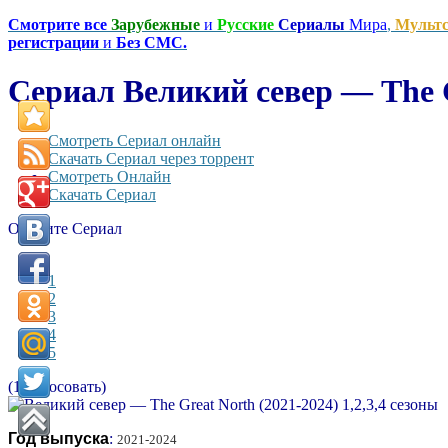
Смотрите все
Зарубежные
и
Русские
Сериалы
Мира
,
Мульт
регистрации
и
Без СМС.
Сериал Великий север — The Gr
Смотреть Сериал онлайн
Скачать Сериал через торрент
Смотреть Онлайн
Скачать Сериал
Оцените Сериал
1
2
3
4
5
(1 Голосовать)
Год выпуска
:
2021-2024