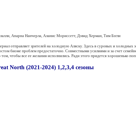
лалли, Апарна Нанчерла, Аланис Мориссетт, Дэвид Херман, Тим Бэгли
ериал отправляет зрителей на холодную Аляску. Здесь в суровых и холодных з
остом биоме проблем предостаточно. Совместными усилиями и за счет семейно
 том, чтобы все ее желания исполнились. Ради этого придется хорошенько попо
t North (2021-2024) 1,2,3,4 сезоны