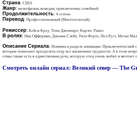
Страна
:
США
Жанр
:
мультфильм, комедия, приключения, семейный
Продолжительность
:
4 сезона
Перевод
:
Профессиональный (Многоголосый)
Режиссер
:
Кейси Кроу, Тони Дженнаро, Карлос Рамос
В ролях
:
Ник Офферман, Дженни Слейт, Уилл Форте, Пол Руст, Меган Мал
Описание Сериала
:
Новинка в разделе анимации. Приключенческий с
которые помогают преодолеть отцу все жизненные трудности. А в этом непр
семье также есть и единственная дочь, которую отец очень любит и мечтает о
Смотреть онлайн сериал: Великий север — The Grea