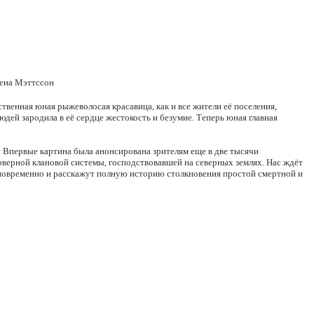
лена Мэттссон
твенная юная рыжеволосая красавица, как и все жители её поселения,
дей зародила в её сердце жестокость и безумие. Теперь юная главная
. Впервые картина была анонсирована зрителям еще в две тысячи
оверной клановой системы, господствовавшей на северных землях. Нас ждёт
дновременно и расскажут полную историю столкновения простой смертной и