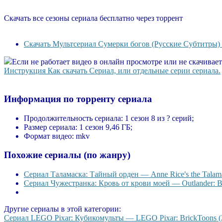
Скачать все сезоны сериала бесплатно через торрент
Скачать Мультсериал Сумерки богов (Русские Субтитры) 
Если не работает видео в онлайн просмотре или не скачивае
Инструкция Как скачать Сериал, или отдельные серии сериала.
Информация по торренту сериала
Продолжительность сериала:
1 сезон 8 из ? серий;
Размер сериала:
1 сезон 9,46 ГБ;
Формат видео:
mkv
Похожие сериалы (по жанру)
Сериал Таламаска: Тайный орден — Anne Rice's the Talama
Сериал Чужестранка: Кровь от крови моей — Outlander: Bl
Другие сериалы в этой категории:
Сериал LEGO Pixar: Кубикомульты — LEGO Pixar: BrickToons (20