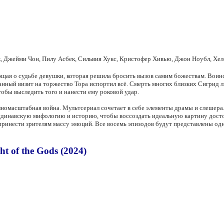
, Джейми Чон, Пилу Асбек, Сильвия Хукс, Кристофер Хивью, Джон Ноубл, Хе
щая о судьбе девушки, которая решила бросить вызов самим божествам. Воинс
анный визит на торжество Тора испортил всё. Смерть многих близких Сигрид лю
тобы выследить того и нанести ему роковой удар.
лномасштабная война. Мультсериал сочетает в себе элементы драмы и слешера
кандинавскую мифологию и историю, чтобы воссоздать идеальную картину дост
принести зрителям массу эмоций. Все восемь эпизодов будут представлены о
 of the Gods (2024)