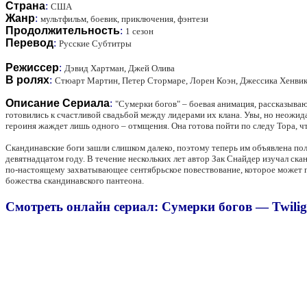
Страна
:
США
Жанр
:
мультфильм, боевик, приключения, фэнтези
Продолжительность
:
1 сезон
Перевод
:
Русские Субтитры
Режиссер
:
Дэвид Хартман, Джей Олива
В ролях
:
Стюарт Мартин, Петер Стормаре, Лорен Коэн, Джессика Хенвик
Описание Сериала
:
"Сумерки богов" – боевая анимация, рассказываю
готовились к счастливой свадьбой между лидерами их клана. Увы, но неожид
героиня жаждет лишь одного – отмщения. Она готова пойти по следу Тора, ч
Скандинавские боги зашли слишком далеко, поэтому теперь им объявлена по
девятнадцатом году. В течение нескольких лет автор Зак Снайдер изучал с
по-настоящему захватывающее сентябрьское повествование, которое может 
божества скандинавского пантеона.
Смотреть онлайн сериал: Сумерки богов — Twilight