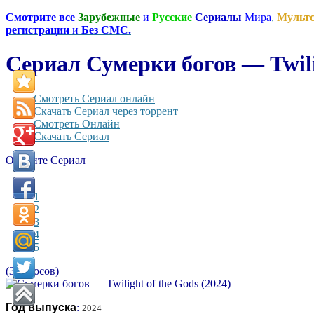
Смотрите все
Зарубежные
и
Русские
Сериалы
Мира
,
Мульт
регистрации
и
Без СМС.
Сериал Сумерки богов — Twilig
Смотреть Сериал онлайн
Скачать Сериал через торрент
Смотреть Онлайн
Скачать Сериал
Оцените Сериал
1
2
3
4
5
(3 голосов)
Год выпуска
:
2024