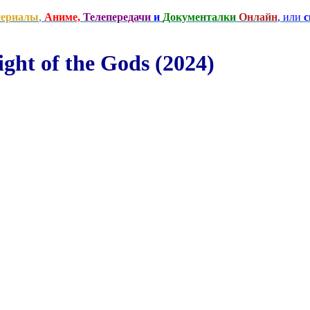
сериалы
,
Аниме,
Телепередачи
и
Документалки
Онлайн
, или
с
ht of the Gods (2024)