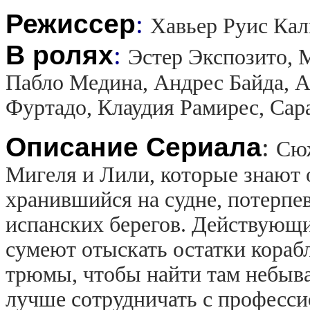
Режиссер
:
Хавьер Руис Кал
В ролях
:
Эстер Экспозито, 
Пабло Медина, Андрес Байда, A
Фуртадо, Клаудия Рамирес, Сар
Описание Сериала
:
Сюж
Мигеля и Лили, которые знают о
хранившийся на судне, потерпе
испанских берегов. Действующи
сумеют отыскать остатки корабл
трюмы, чтобы найти там небыва
лучше сотрудничать с професси