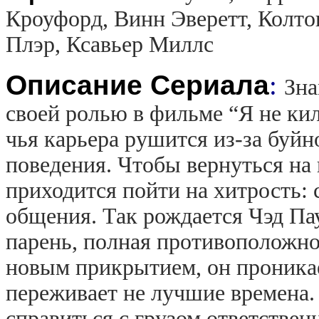
Кроуфорд, Винн Эверетт, Колто
Плэр, Ксавьер Миллс
Описание Сериала
:
Зна
своей ролью в фильме “Я не килл
чья карьера рушится из-за буй
поведения. Чтобы вернуться на
приходится пойти на хитрость: 
общения. Так рождается Чэд Па
парень, полная противоположно
новым прикрытием, он проникае
переживает не лучшие времена. 
справиться с грузом ответствен