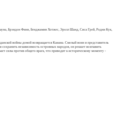
уна, Брэндон Финн, Бенджамин Хотжес, Эролл Шанд, Сиса Грей, Родни Кук,
ажданской войны домой возвращается Каиана. Смелый воин и представитель
и сохранить независимость островных народов, он решает возглавить
ет силы против общего врага, что приводит к историческому моменту -