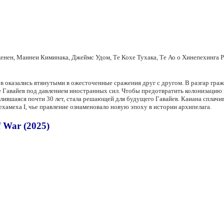
ен, Маинеи Киминака, Джеймс Удом, Те Кохе Тухака, Те Ао о Хинепехинга Ра
вов оказались втянутыми в ожесточенные сражения друг с другом. В разгар гр
е Гавайев под давлением иностранных сил. Чтобы предотвратить колонизацию 
вшаяся почти 30 лет, стала решающей для будущего Гавайев. Каиана сплачива
хамеха I, чье правление ознаменовало новую эпоху в истории архипелага.
 War (2025)