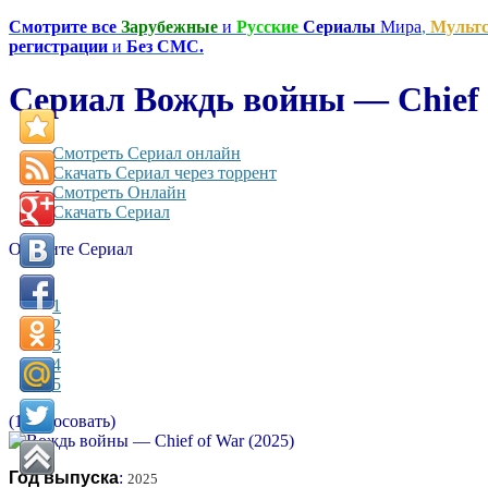
Смотрите все
Зарубежные
и
Русские
Сериалы
Мира
,
Мульт
регистрации
и
Без СМС.
Сериал Вождь войны — Chief o
Смотреть Сериал онлайн
Скачать Сериал через торрент
Смотреть Онлайн
Скачать Сериал
Оцените Сериал
1
2
3
4
5
(1 Голосовать)
Год выпуска
:
2025