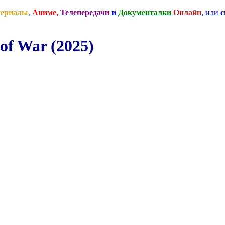
сериалы
,
Аниме,
Телепередачи
и
Документалки
Онлайн
, или
с
f War (2025)