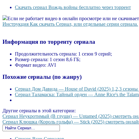
Скачать сериал Вождь войны бесплатно через торрент
Если не работает видео в онлайн просмотре или не скачивае
Инструкция Как скачать Сериал, или отдельные серии сериала.
Информация по торренту сериала
Продолжительность сериала:
1 сезон 9 серий;
Размер сериала:
1 сезон 8,6 ГБ;
Формат видео:
AVI
Похожие сериалы (по жанру)
Сериал Дом Давида — House of David (2025) 1,2,3 сезоны 
Сериал Таламаска: Тайный орден — Anne Rice's the Talama
Другие сериалы в этой категории:
Сериал Неукротимый (В глуши) — Untamed (2025) смотреть онла
Сериал Клюшка (Король гольфа) — Stick (2025) смотреть онлайн
Список Всех Сериалов