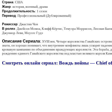
Страна
:
США
Жанр
:
история, военный, драма
Продолжительность
:
1 сезон
Перевод
:
Профессиональный (Дублированный)
Режиссер
:
Джастин Чон
В ролях
:
Джейсон Момоа, Клифф Кёртис, Темуэра Моррисон, Люсиан Бьюкен
Джуниор Леви, Моусес Гудз
Описание Сериала
:
XVIII век. Четыре королевства Гавайских остро
знати, он хорошо понимает, что внутренние конфликты лишь ускорят падени
кровавую кампанию по объединению враждующих королевств. Эта борьба, дли
рождению единого Гавайского королевства под властью великого короля Каме
Смотреть онлайн сериал: Вождь войны — Chief of