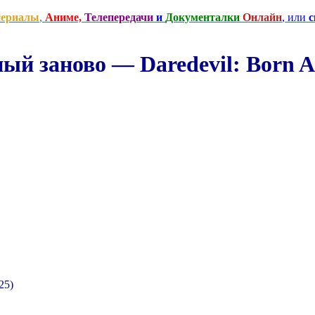
сериалы
,
Аниме,
Телепередачи
и
Документалки
Онлайн
, или
с
й заново — Daredevil: Born Ag