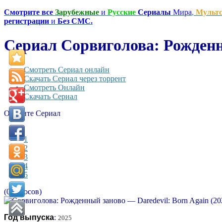
Смотрите все
Зарубежные
и
Русские
Сериалы
Мира
,
Мульт
регистрации
и
Без СМС.
Сериал Сорвиголова: Рожденны
Смотреть Сериал онлайн
Скачать Сериал через торрент
Смотреть Онлайн
Скачать Сериал
Оцените Сериал
1
2
3
4
5
(0 голосов)
Год выпуска
:
2025