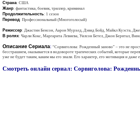
Страна
:
США
Жанр
:
фантастика, боевик, триллер, криминал
Продолжительность
:
1 сезон
Перевод
:
Профессиональный (Многоголосый)
Режиссер
:
Джастин Бенсон, Аарон Мурхед, Дэвид Бойд, Майкл Куэста, Д
В ролях
:
Чарли Кокс, Маргарита Левиева, Уилсон Бетел, Джон Бернтал, Ви
Описание Сериала
:
“Сорвиголова: Рожденный заново” – это не прос
бесстрашием, оказывается в водовороте трагических событий, которые перево
уже не будет таким, каким мы его знали. Его характер, его мотивация и д
Смотреть онлайн сериал: Сорвиголова: Рожденный