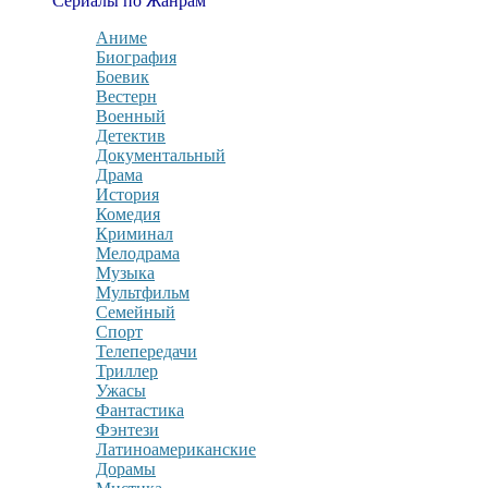
Сериалы по Жанрам
Аниме
Биография
Боевик
Вестерн
Военный
Детектив
Документальный
Драма
История
Комедия
Криминал
Мелодрама
Музыка
Мультфильм
Семейный
Спорт
Телепередачи
Триллер
Ужасы
Фантастика
Фэнтези
Латиноамериканские
Дорамы