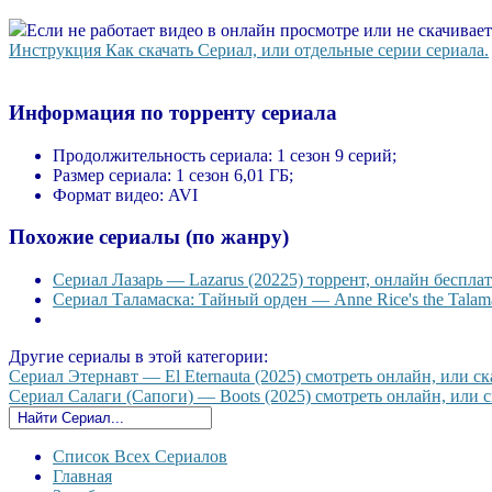
Если не работает видео в онлайн просмотре или не скачивае
Инструкция Как скачать Сериал, или отдельные серии сериала.
Информация по торренту сериала
Продолжительность сериала:
1 сезон 9 серий;
Размер сериала:
1 сезон 6,01 ГБ;
Формат видео:
AVI
Похожие сериалы (по жанру)
Сериал Лазарь — Lazarus (20225) торрент, онлайн бесплат
Сериал Таламаска: Тайный орден — Anne Rice's the Talama
Другие сериалы в этой категории:
Сериал Этернавт — El Eternauta (2025) смотреть онлайн, или ска
Сериал Салаги (Сапоги) — Boots (2025) смотреть онлайн, или ск
Список Всех Сериалов
Главная