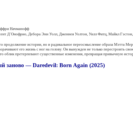
жеффри Начманофф
нсент Д`Онофрио, Дебора Энн Уолл, Дженнея Уолтон, Уилл Фитц, Майкл Гэстон
то продолжение истории, но и радикальное переосмысление образа Мэтта Мер
рачивают его жизнь с ног на голову. Он вынужден не только перестроить свою 
аже его облик претерпевают существенные изменения, превращая привычную ист
 заново — Daredevil: Born Again (2025)