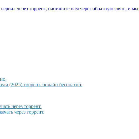
т сериал через торрент, напишите нам через обратную связь, и м
но.
sca (2025) торрент, онлайн бесплатно.
чать через торрент.
ачать через торрент.