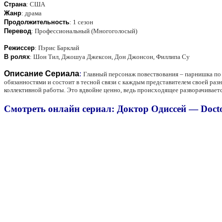
Страна
:
США
Жанр
:
драма
Продолжительность
:
1 сезон
Перевод
:
Профессиональный (Многоголосый)
Режиссер
:
Пэрис Барклай
В ролях
:
Шон Тил, Джошуа Джексон, Дон Джонсон, Филлипа Су
Описание Сериала
:
Главный персонаж повествования – парнишка по
обязанностями и состоит в тесной связи с каждым представителем своей р
коллективной работы. Это вдвойне ценно, ведь происходящее разворачивается
Смотреть онлайн сериал: Доктор Одиссей — Docto