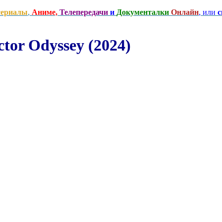
сериалы
,
Аниме,
Телепередачи
и
Документалки
Онлайн
, или
с
or Odyssey (2024)