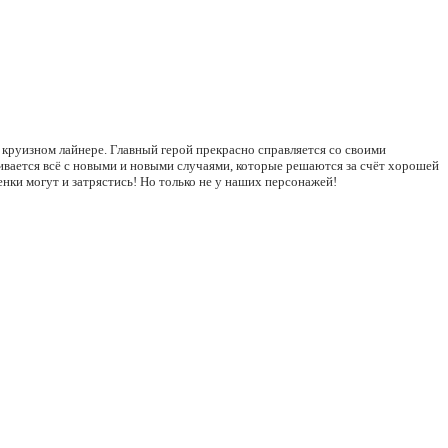
круизном лайнере. Главный герой прекрасно справляется со своими
вается всё с новыми и новыми случаями, которые решаются за счёт хорошей
енки могут и затрястись! Но только не у наших персонажей!