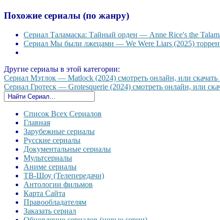
Похожие сериалы (по жанру)
Сериал Таламаска: Тайный орден — Anne Rice's the Talama
Сериал Мы были лжецами — We Were Liars (2025) торрент
Другие сериалы в этой категории:
Сериал Мэтлок — Matlock (2024) смотреть онлайн, или скачать 
Сериал Гротеск — Grotesquerie (2024) смотреть онлайн, или скач
Список Всех Сериалов
Главная
Зарубежные сериалы
Русские сериалы
Документальные сериалы
Мультсериалы
Аниме сериалы
ТВ-Шоу (Телепередачи)
Антологии фильмов
Карта Сайта
Правообладателям
Заказать сериал
Обновление сериалов (новые серии)