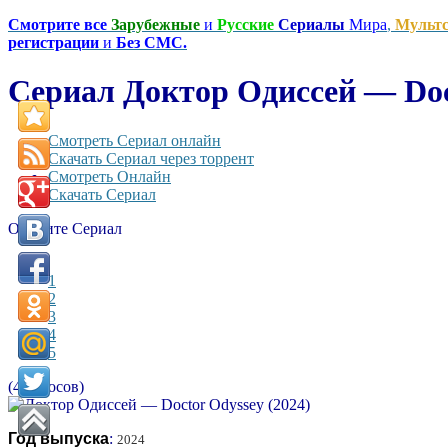
Смотрите все
Зарубежные
и
Русские
Сериалы
Мира
,
Мульт
регистрации
и
Без СМС.
Сериал Доктор Одиссей — Doct
Смотреть Сериал онлайн
Скачать Сериал через торрент
Смотреть Онлайн
Скачать Сериал
Оцените Сериал
1
2
3
4
5
(4 голосов)
Год выпуска
:
2024