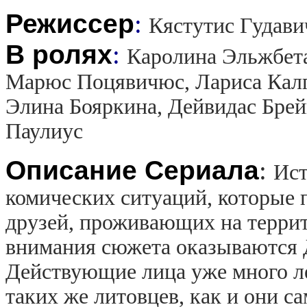
Режиссер
:
Кястутис Гудав
В ролях
:
Каролина Эльжбет
Марюс Поцявичюс, Лариса Калп
Элина Бояркина, Дейвидас Брей
Паулиус
Описание Сериала
:
Ист
комических ситуаций, которые п
друзей, проживающих на терри
внимания сюжета оказываются 
Действующие лица уже много ле
таких же литовцев, как и они са