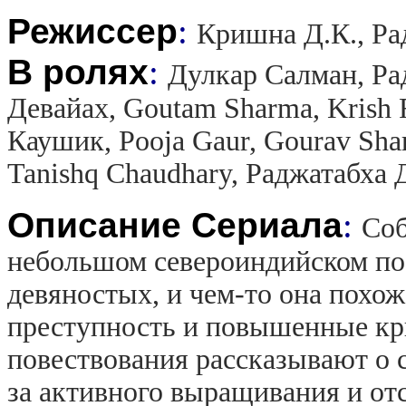
Режиссер
:
Кришна Д.К., Р
В ролях
:
Дулкар Салман, Ра
Девайах, Goutam Sharma, Krish
Каушик, Pooja Gaur, Gourav Sha
Tanishq Chaudhary, Раджатабха 
Описание Сериала
:
Соб
небольшом североиндийском пос
девяностых, и чем-то она похож
преступность и повышенные кр
повествования рассказывают о 
за активного выращивания и отс