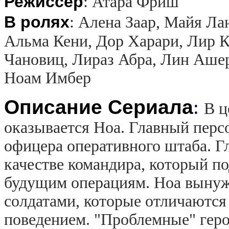
Режиссер
:
Атара Фриш
В ролях
:
Алена Заар, Майя Ла
Альма Кени, Дор Харари, Лир К
Чановиц, Лираз Абра, Лин Ашер
Ноам Имбер
Описание Сериала
:
В ц
оказывается Ноа. Главный перс
офицера оперативного штаба. Г
качестве командира, который п
будущим операциям. Ноа вынуж
солдатами, которые отличаютс
поведением. "Проблемные" геро