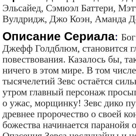
Эльсайед, Сэмюэл Баттери, Мэ
Вулдридж, Джо Коэн, Аманда Д
Описание Сериала
:
Бог
Джефф Голдблюм, становится 
повествования. Казалось бы, та
ничего в этом мире. В том числ
тысячелетий Зевс остаётся си
утром главный персонаж просып
о ужас, морщинку! Зевс дико пу
древнее пророчество о своей кон
божества начинается паранойя 
Опасения Зевса неслучайны и не