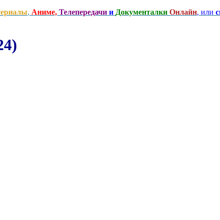
сериалы
,
Аниме,
Телепередачи
и
Документалки
Онлайн
, или
с
24)