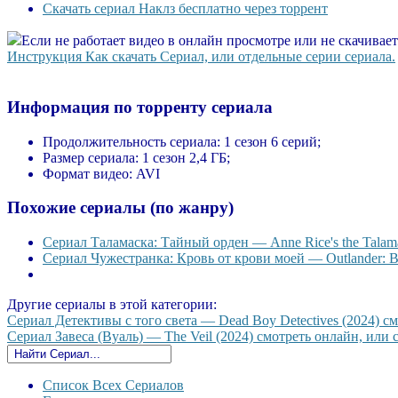
Скачать сериал Наклз бесплатно через торрент
Если не работает видео в онлайн просмотре или не скачивае
Инструкция Как скачать Сериал, или отдельные серии сериала.
Информация по торренту сериала
Продолжительность сериала:
1 сезон 6 серий;
Размер сериала:
1 сезон 2,4 ГБ;
Формат видео:
AVI
Похожие сериалы (по жанру)
Сериал Таламаска: Тайный орден — Anne Rice's the Talama
Сериал Чужестранка: Кровь от крови моей — Outlander: Bl
Другие сериалы в этой категории:
Сериал Детективы с того света — Dead Boy Detectives (2024) см
Сериал Завеса (Вуаль) — The Veil (2024) смотреть онлайн, или с
Список Всех Сериалов