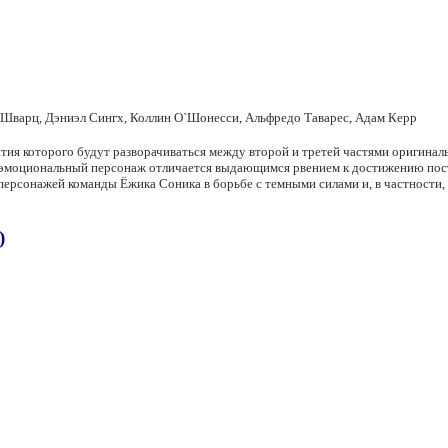
 Шварц, Дэниэл Сингх, Коллин О`Шонесси, Альфредо Таварес, Адам Керр
тия которого будут разворачиваться между второй и третей частями оригиналь
эмоциональный персонаж отличается выдающимся рвением к достижению поста
ерсонажей команды Ёжика Соника в борьбе с темными силами и, в частности, 
)