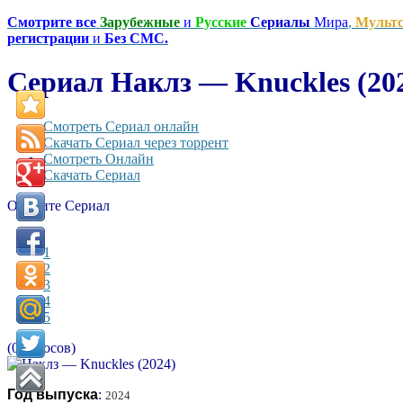
Смотрите все
Зарубежные
и
Русские
Сериалы
Мира
,
Мульт
регистрации
и
Без СМС.
Сериал Наклз — Knuckles (20
Смотреть Сериал онлайн
Скачать Сериал через торрент
Смотреть Онлайн
Скачать Сериал
Оцените Сериал
1
2
3
4
5
(0 голосов)
Год выпуска
:
2024