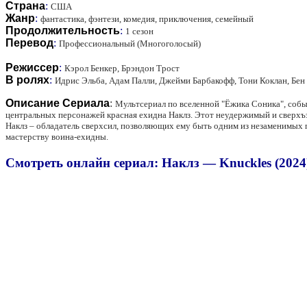
Страна
:
США
Жанр
:
фантастика, фэнтези, комедия, приключения, семейный
Продолжительность
:
1 сезон
Перевод
:
Профессиональный (Многоголосый)
Режиссер
:
Кэрол Бенкер, Брэндон Трост
В ролях
:
Идрис Эльба, Адам Палли, Джейми Барбакофф, Тони Коклан, Бен
Описание Сериала
:
Мультсериал по вселенной "Ёжика Соника", собы
центральных персонажей красная ехидна Наклз. Этот неудержимый и сверхъ
Наклз – обладатель сверхсил, позволяющих ему быть одним из незаменимых п
мастерству воина-ехидны.
Смотреть онлайн сериал: Наклз — Knuckles (2024