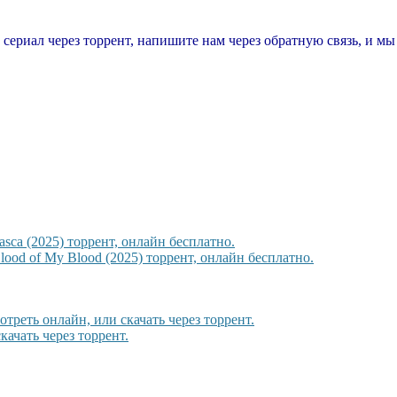
т сериал через торрент, напишите нам через обратную связь, и м
sca (2025) торрент, онлайн бесплатно.
ood of My Blood (2025) торрент, онлайн бесплатно.
отреть онлайн, или скачать через торрент.
качать через торрент.