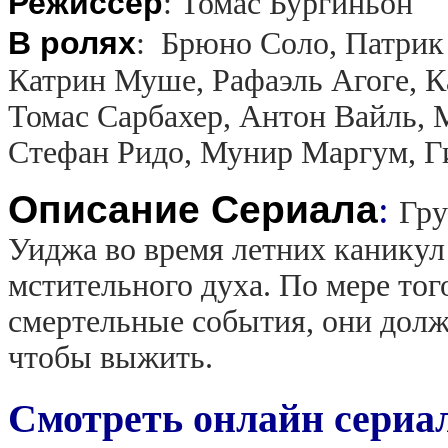
Режиссер
:
Томас Бургиньон
В ролях
:
Брюно Соло, Патрик
Катрин Муше, Рафаэль Агоге, К
Томас Сарбахер, Антон Вайль, 
Стефан Ридо, Мунир Маргум, Г
Описание Сериала
:
Гру
Уиджа во время летних каникул
мстительного духа. По мере тог
смертельные события, они долж
чтобы выжить.
Смотреть онлайн сериа