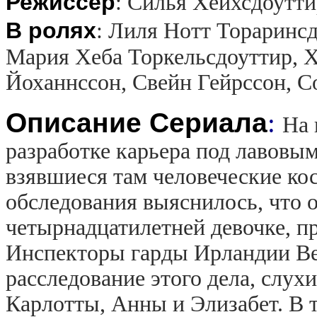
Режиссер
:
Силья Хёйхсдоутти
В ролях
:
Лиля Нотт Тораринсд
Мария Хеба Торкельсдоуттир, Х
Йоханнссон, Свейн Гейрссон, С
Описание Сериала
:
На 
разработке карьера под лавовы
взявшиеся там человеческие кос
обследования выяснилось, что 
четырнадцатилетней девочке, пр
Инспекторы гарды Ирландии Вер
расследование этого дела, слух
Карлотты, Анны и Элизабет. В