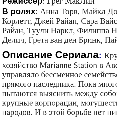
Режиссер
:
Грег МакЛин
В ролях
:
Анна Торв, Майкл До
Корлетт, Джей Райан, Сара Вай
Райан, Туули Наркл, Филиппа 
Делич, Грета ван ден Бринк, Па
Описание Сериала
:
Кру
хозяйство Marianne Station в А
управляло бессменное семейств
прямого наследника. Пока мно
пытаются выяснить между собо
крупные корпорации, могущест
народов. И в этой борьбе нет н