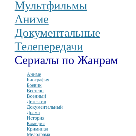
Мультфильмы
Аниме
Документальные
Телепередачи
Сериалы по Жанрам
Аниме
Биография
Боевик
Вестерн
Военный
Детектив
Документальный
Драма
История
Комедия
Криминал
Мелодрама