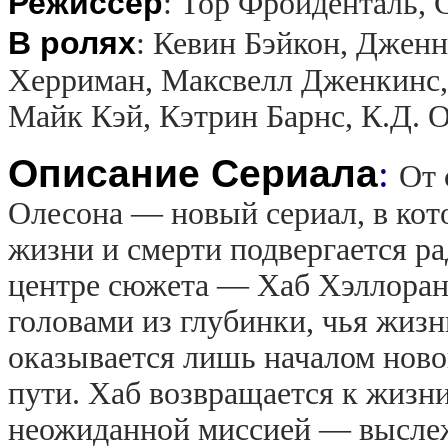
Режиссер
:
Тор Фройденталь, 
В ролях
:
Кевин Бэйкон, Дженн
Херриман, Максвелл Дженкинс,
Майк Кэй, Кэтрин Барнс, К.Д. 
Описание Сериала
:
От 
Олесона — новый сериал, в кот
жизни и смерти подвергается р
центре сюжета — Хаб Хэллоран 
головами из глубинки, чья жизн
оказывается лишь началом новог
пути. Хаб возвращается к жизни
неожиданной миссией — выслеж