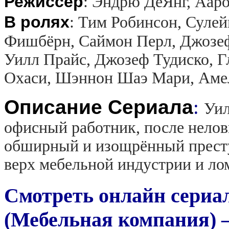
Режиссер
:
Эндрю ДеЯнг, Аар
В ролях
:
Тим Робинсон, Сулей
Фишбёрн, Саймон Перл, Джозеф
Уилл Прайс, Джозеф Тудиско, Г
Охаси, Шэннон Шаэ Мари, Аме
Описание Сериала
:
Уил
офисный работник, после нелов
обширный и изощрённый престу
верх мебельной индустрии и ло
Смотреть онлайн сериа
(Мебельная компания) 