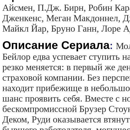
Айсмен, П.Дж. Бирн, Робин Кар
Дженкенс, Меган Макдоннел, Д
Майкл Йар, Бруно Ганн, Лоре А
Описание Сериала
:
Мол
Бейлор едва успевает ступить на
резко меняется: в первый же де
страховой компании. Без перспе
находит прибежище в небольшо
шанс проявить себя. Вместе с 
бескомпромиссной Брузер Стоу
Деком, Руди оказывается втянут
бывшего работодателя, могущес