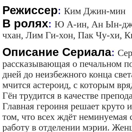
Режиссер
:
Ким Джин-мин
В ролях
:
Ю А-ин, Ан Ын-джи
чхан, Лим Ги-хон, Пак Чу-хи, 
Описание Сериала
:
Сер
рассказывающая о печальном п
дней до неизбежного конца свет
мчится астероид, с которым вря
Гён трудится в качестве препод
Главная героиня решает круто и
том, что всех ждёт неминуемая 
работу в отделении мэрии. Жен