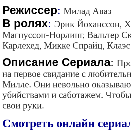
Режиссер
:
Милад Аваз
В ролях
:
Эрик Йоханссон, Х
Магнуссон-Норлинг, Вальтер Ск
Карлехед, Микке Спрайц, Клаэ
Описание Сериала
:
Про
на первое свидание с любитель
Милле. Они невольно оказываютс
убийствами и саботажем. Чтобы
свои руки.
Смотреть онлайн сериа