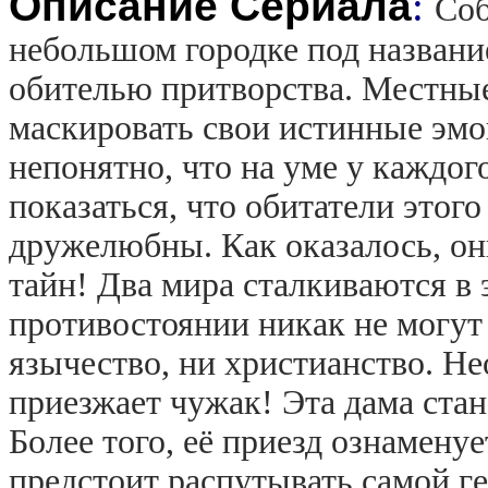
Описание Сериала
:
Соб
небольшом городке под названи
обителью притворства. Местные
маскировать свои истинные эмо
непонятно, что на уме у каждо
показаться, что обитатели этог
дружелюбны. Как оказалось, о
тайн! Два мира сталкиваются в 
противостоянии никак не могу
язычество, ни христианство. Н
приезжает чужак! Эта дама ста
Более того, её приезд ознамену
предстоит распутывать самой ге